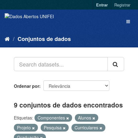
Entrar
Registrar
Conjuntos de dados
Ordenar por
9 conjuntos de dados encontrados
Etiquetas:
Componentes
Alunos
Projeto
Pesquisa
Curriculares
Graduação