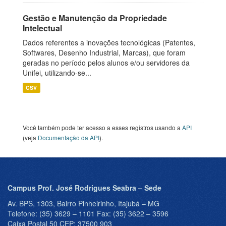
Gestão e Manutenção da Propriedade
Intelectual
Dados referentes a inovações tecnológicas (Patentes,
Softwares, Desenho Industrial, Marcas), que foram
geradas no período pelos alunos e/ou servidores da
Unifei, utilizando-se...
CSV
Você também pode ter acesso a esses registros usando a
API
(veja
Documentação da API
).
Campus Prof. José Rodrigues Seabra – Sede
Av. BPS, 1303, Bairro Pinheirinho, Itajubá – MG
Telefone: (35) 3629 – 1101 Fax: (35) 3622 – 3596
Caixa Postal 50 CEP: 37500 903