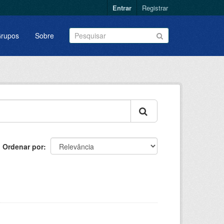
Entrar
Registrar
rupos
Sobre
Ordenar por