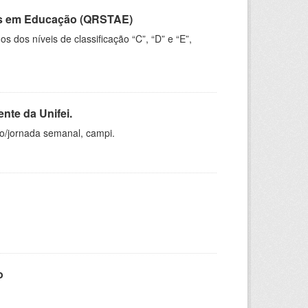
vos em Educação (QRSTAE)
dos níveis de classificação “C”, “D” e “E”,
nte da Unifei.
ho/jornada semanal, campi.
o