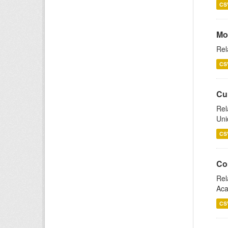
CS
Mo
Rel
CS
Cu
Rel
Uni
CS
Co
Rel
Aca
CS