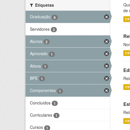
Qua
Etiquetas
de 
Graduação
6
CS
Servidores
3
Rel
Alunos
2
Nom
Aprovado
CS
1
Ativos
1
Ed
BPE
Rel
1
CS
Componentes
1
Concluídos
1
Es
Rel
Curriculares
1
CS
Cursos
1