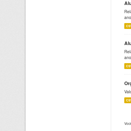
Al
Rel
ano
CS
Al
Rel
ano
CS
Or
Val
CS
Voc