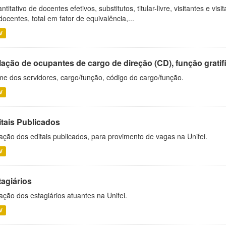
ntitativo de docentes efetivos, substitutos, titular-livre, visitantes e vi
docentes, total em fator de equivalência,...
V
ação de ocupantes de cargo de direção (CD), função gratifi
e dos servidores, cargo/função, código do cargo/função.
V
itais Publicados
ação dos editais publicados, para provimento de vagas na Unifei.
V
tagiários
ação dos estagiários atuantes na Unifei.
V