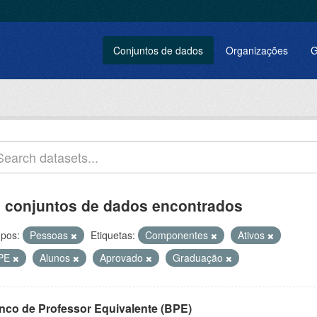
Conjuntos de dados
Organizações
G
 conjuntos de dados encontrados
pos:
Pessoas
Etiquetas:
Componentes
Ativos
PE
Alunos
Aprovado
Graduação
nco de Professor Equivalente (BPE)