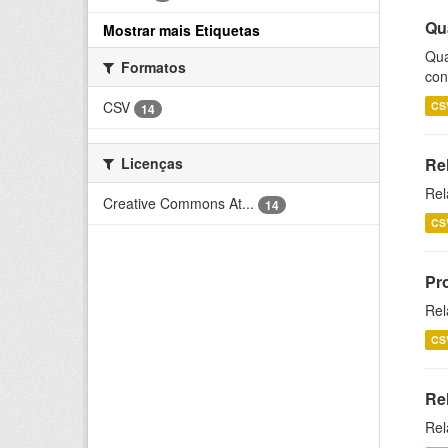
Qu
Mostrar mais Etiquetas
Qua
Formatos
con
CSV
CS
14
Licenças
Re
Rel
Creative Commons At...
14
CS
Pr
Rel
CS
Re
Rel