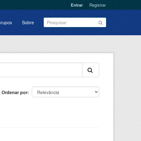
Entrar
Registrar
rupos
Sobre
Ordenar por