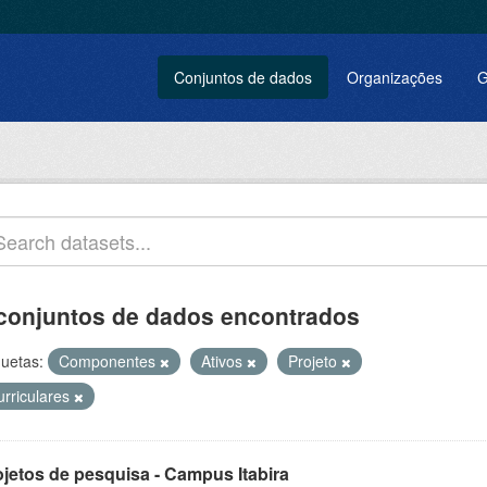
Conjuntos de dados
Organizações
G
conjuntos de dados encontrados
quetas:
Componentes
Ativos
Projeto
urriculares
ojetos de pesquisa - Campus Itabira