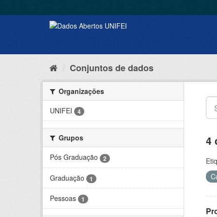
Conjuntos de dados
Organizações
UNIFEI
4
Grupos
4 
Pós Graduação
2
Eti
C
Graduação
1
Pessoas
1
Pr