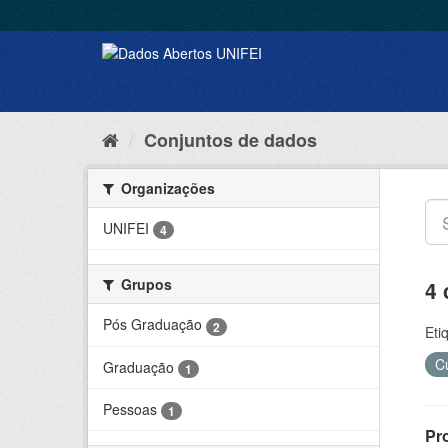
Conjuntos de dados
Organizações
UNIFEI
4
Grupos
4 
Pós Graduação
2
Eti
C
Graduação
1
Pessoas
1
Pr