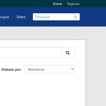
Entrar
Registrar
rupos
Sobre
Ordenar por