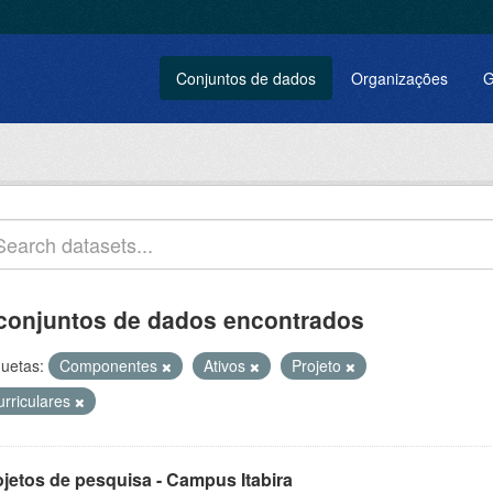
Conjuntos de dados
Organizações
G
conjuntos de dados encontrados
quetas:
Componentes
Ativos
Projeto
urriculares
ojetos de pesquisa - Campus Itabira