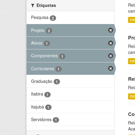
Rel
Etiquetas
cam
Pesquisa
2
CS
Projeto
2
Pr
Ativos
1
Rel
cam
Componentes
1
CS
Curriculares
1
Re
Graduação
1
Rel
Itabira
1
CS
Itajubá
1
Co
Servidores
1
Rel
Aca