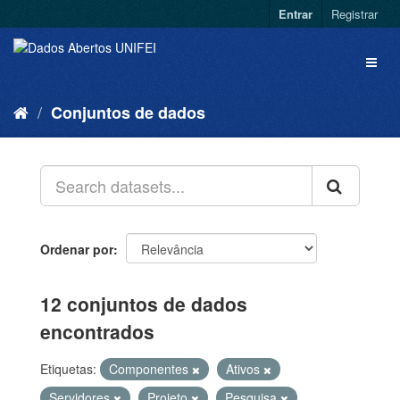
Entrar
Registrar
Conjuntos de dados
Ordenar por
12 conjuntos de dados
encontrados
Etiquetas:
Componentes
Ativos
Servidores
Projeto
Pesquisa