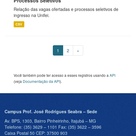
Processos Seletivos
Relação das vagas ofertadas e processos seletivos de
ingresso na Unifei.
CSV
1
2
»
Você também pode ter acesso a esses registros usando a
API
(veja
Documentação da API
).
Campus Prof. José Rodrigues Seabra – Sede
Av. BPS, 1303, Bairro Pinheirinho, Itajubá – MG
Telefone: (35) 3629 – 1101 Fax: (35) 3622 – 3596
Caixa Postal 50 CEP: 37500 903