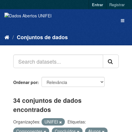
Entrar
Registrar
Conjuntos de dados
Ordenar por
34 conjuntos de dados
encontrados
Organizações:
UNIFEI
Etiquetas:
Componentes
Concluídos
Alunos