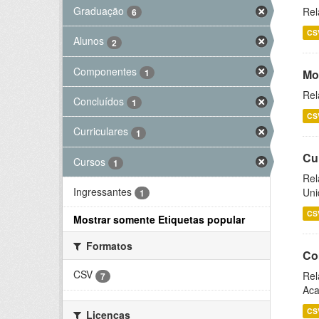
Graduação
Rel
6
CS
Alunos
2
Componentes
1
Mo
Rel
Concluídos
1
CS
Curriculares
1
Cu
Cursos
1
Rel
Ingressantes
Uni
1
CS
Mostrar somente Etiquetas popular
Formatos
Co
CSV
Rel
7
Aca
CS
Licenças