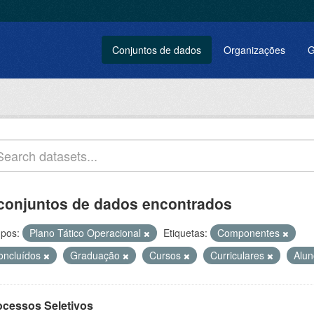
Conjuntos de dados
Organizações
G
conjuntos de dados encontrados
pos:
Plano Tático Operacional
Etiquetas:
Componentes
oncluídos
Graduação
Cursos
Curriculares
Alu
ocessos Seletivos