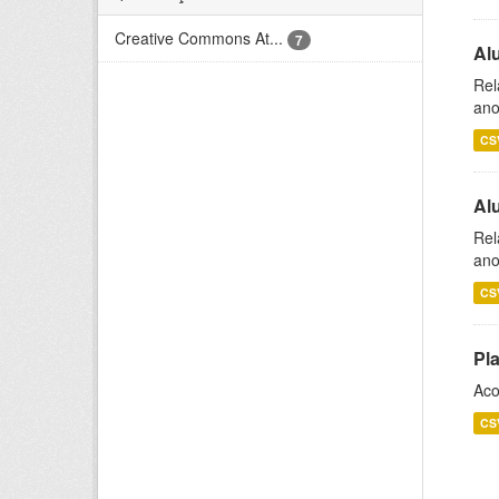
Creative Commons At...
7
Al
Rel
ano
CS
Al
Rel
ano
CS
Pl
Aco
CS