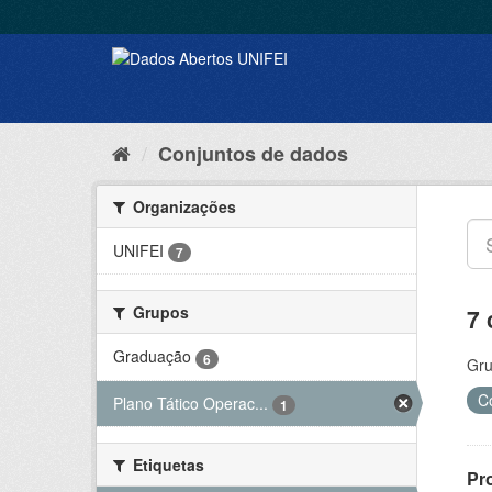
Conjuntos de dados
Organizações
UNIFEI
7
Grupos
7 
Graduação
6
Gru
C
Plano Tático Operac...
1
Etiquetas
Pr