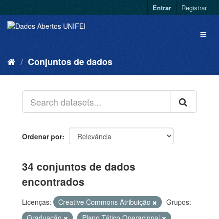
Entrar
Registrar
Conjuntos de dados
Ordenar por
34 conjuntos de dados
encontrados
Licenças:
Creative Commons Atribuição
Grupos:
Graduação
Plano Tático Operacional