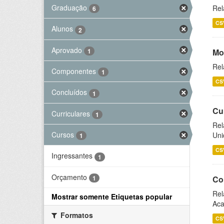
Graduação
Rel
6
CS
Alunos
2
Aprovado
1
Mo
Rel
Componentes
1
CS
Concluídos
1
Cu
Curriculares
1
Rel
Cursos
Uni
1
CS
Ingressantes
1
Orçamento
1
Co
Rel
Mostrar somente Etiquetas popular
Aca
Formatos
CS