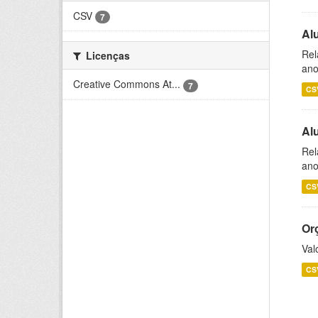
CSV
7
Al
Rel
Licenças
ano
Creative Commons At...
7
CS
Al
Rel
ano
CS
Or
Val
CS