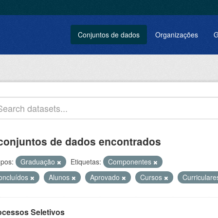
Conjuntos de dados
Organizações
G
conjuntos de dados encontrados
pos:
Graduação
Etiquetas:
Componentes
oncluídos
Alunos
Aprovado
Cursos
Curricular
ocessos Seletivos