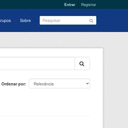
Entrar
Registrar
rupos
Sobre
Ordenar por