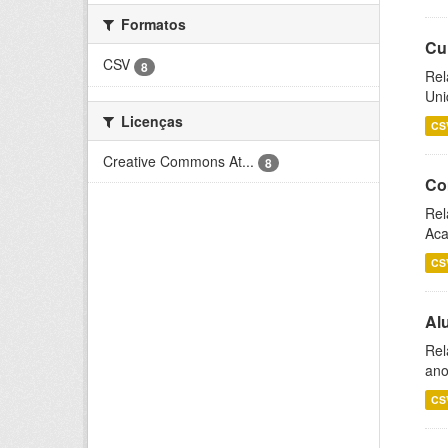
Formatos
Cu
CSV
8
Rel
Uni
Licenças
CS
Creative Commons At...
8
Co
Rel
Aca
CS
Al
Rel
ano
CS