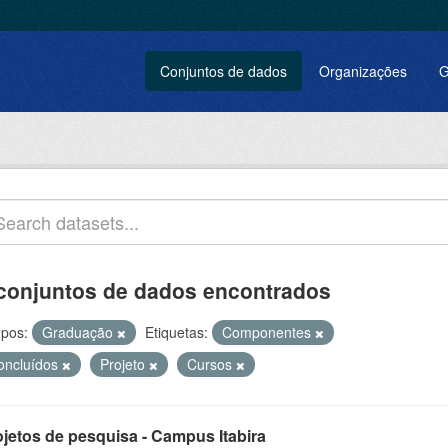
Conjuntos de dados
Organizações
G
conjuntos de dados encontrados
pos:
Graduação
Etiquetas:
Componentes
oncluídos
Projeto
Cursos
ojetos de pesquisa - Campus Itabira