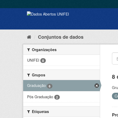
Conjuntos de dados
Organizações
UNIFEI
8
Grupos
8 
Graduação
6
Gru
C
Pós Graduação
2
Etiquetas
Pr