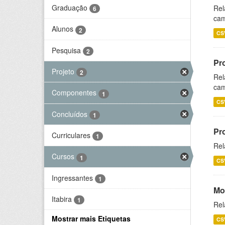
Graduação
Rel
6
cam
Alunos
2
CS
Pesquisa
2
Pr
Projeto
2
Rel
cam
Componentes
1
CS
Concluídos
1
Pr
Curriculares
1
Rel
Cursos
1
CS
Ingressantes
1
Mo
Itabira
1
Rel
Mostrar mais Etiquetas
CS