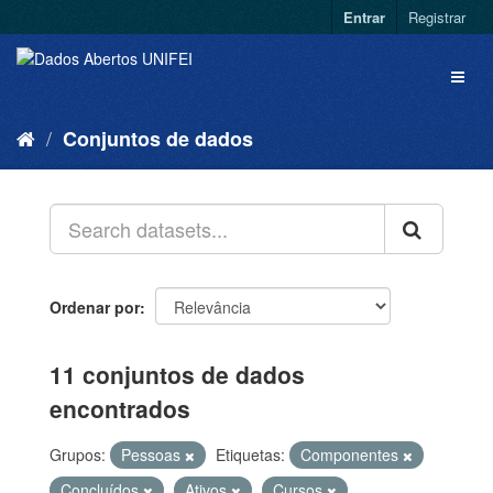
Entrar
Registrar
Conjuntos de dados
Ordenar por
11 conjuntos de dados
encontrados
Grupos:
Pessoas
Etiquetas:
Componentes
Concluídos
Ativos
Cursos