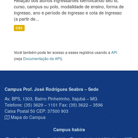
Relação dos alunos ingressantes identificando seu id,
curso, campus ou polo, modalidade de ensino, forma de
ingresso, ano e período de ingresso e cota de ingresso
(a partir de...
CSV
Você também pode ter acesso a esses registros usando a
API
(veja
Documentação da API
).
Campus Prof. José Rodrigues Seabra – Sede
Av. BPS, 1303, Bairro Pinheirinho, Itajubá – MG
Telefone: (35) 3629 – 1101 Fax: (35) 3622 – 3596
Caixa Postal 50 CEP: 37500 903
Mapa do Campus
Campus Itabira