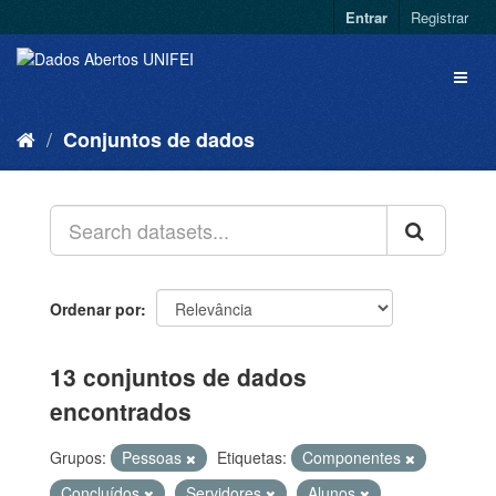
Entrar
Registrar
Conjuntos de dados
Ordenar por
13 conjuntos de dados
encontrados
Grupos:
Pessoas
Etiquetas:
Componentes
Concluídos
Servidores
Alunos