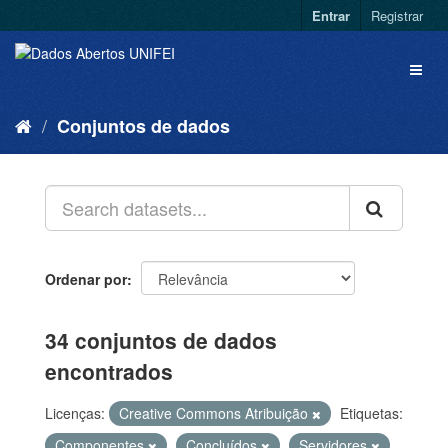
Entrar
Registrar
Conjuntos de dados
Ordenar por
34 conjuntos de dados
encontrados
Licenças:
Creative Commons Atribuição
Etiquetas:
Componentes
Concluídos
Servidores