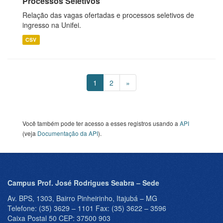
Processos Seletivos
Relação das vagas ofertadas e processos seletivos de
ingresso na Unifei.
CSV
1
2
»
Você também pode ter acesso a esses registros usando a
API
(veja
Documentação da API
).
Campus Prof. José Rodrigues Seabra – Sede
Av. BPS, 1303, Bairro Pinheirinho, Itajubá – MG
Telefone: (35) 3629 – 1101 Fax: (35) 3622 – 3596
Caixa Postal 50 CEP: 37500 903