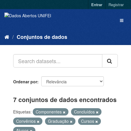
Entrar
Registrar
Conjuntos de dados
Ordenar por
7 conjuntos de dados encontrados
Etiquetas:
Componentes
Concluídos
Convênios
Graduação
Cursos
Alunos