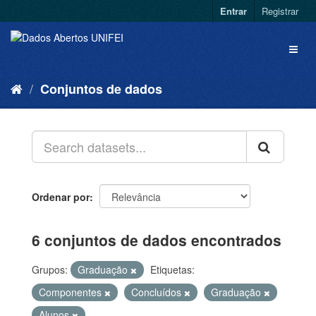
Entrar
Registrar
Conjuntos de dados
Ordenar por
6 conjuntos de dados encontrados
Grupos:
Graduação
Etiquetas:
Componentes
Concluídos
Graduação
Alunos