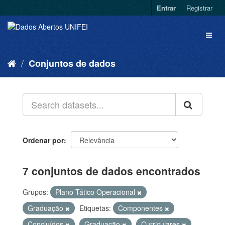
Entrar
Registrar
Conjuntos de dados
Ordenar por
7 conjuntos de dados encontrados
Grupos:
Plano Tático Operacional
Graduação
Etiquetas:
Componentes
Concluídos
Graduação
Curriculares