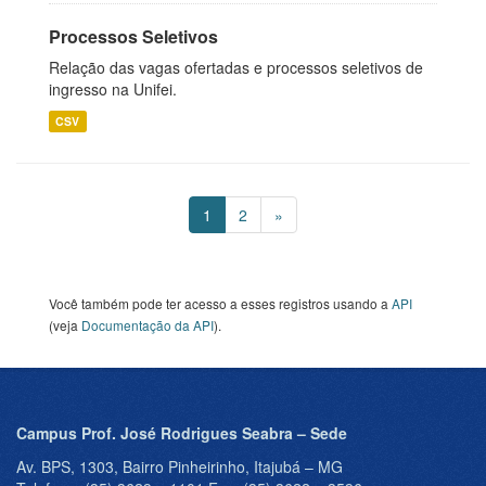
Processos Seletivos
Relação das vagas ofertadas e processos seletivos de
ingresso na Unifei.
CSV
1
2
»
Você também pode ter acesso a esses registros usando a
API
(veja
Documentação da API
).
Campus Prof. José Rodrigues Seabra – Sede
Av. BPS, 1303, Bairro Pinheirinho, Itajubá – MG