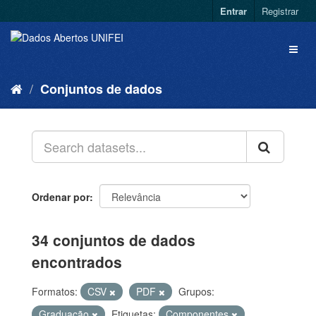
Entrar
Registrar
Conjuntos de dados
Ordenar por
34 conjuntos de dados
encontrados
Formatos:
CSV
PDF
Grupos:
Graduação
Etiquetas:
Componentes