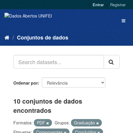
Entrar
Registrar
Conjuntos de dados
Ordenar por
10 conjuntos de dados
encontrados
Formatos:
PDF
Grupos:
Graduação
Etiquetas:
Componentes
Concluídos