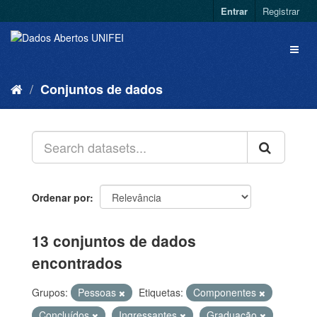
Entrar
Registrar
Conjuntos de dados
Ordenar por
13 conjuntos de dados
encontrados
Grupos:
Pessoas
Etiquetas:
Componentes
Concluídos
Ingressantes
Graduação