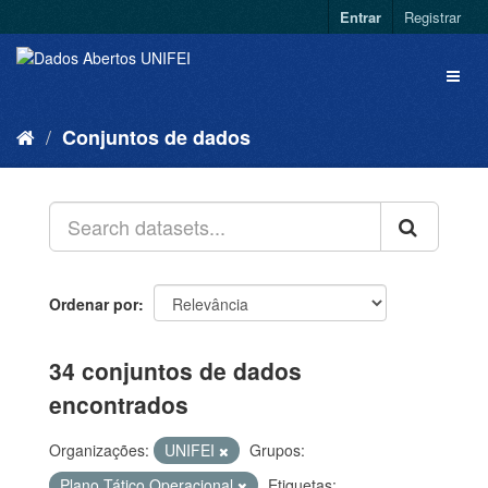
Entrar
Registrar
Conjuntos de dados
Ordenar por
34 conjuntos de dados
encontrados
Organizações:
UNIFEI
Grupos:
Plano Tático Operacional
Etiquetas: