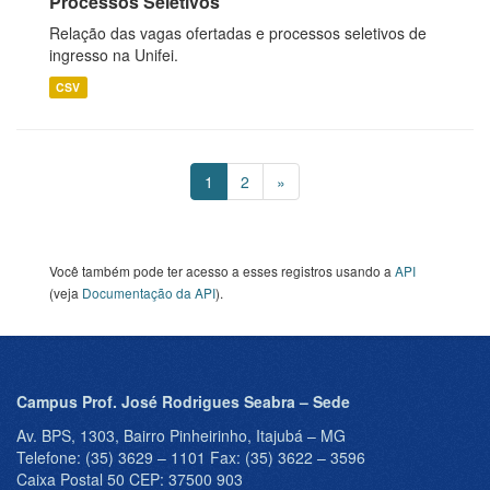
Processos Seletivos
Relação das vagas ofertadas e processos seletivos de
ingresso na Unifei.
CSV
1
2
»
Você também pode ter acesso a esses registros usando a
API
(veja
Documentação da API
).
Campus Prof. José Rodrigues Seabra – Sede
Av. BPS, 1303, Bairro Pinheirinho, Itajubá – MG
Telefone: (35) 3629 – 1101 Fax: (35) 3622 – 3596
Caixa Postal 50 CEP: 37500 903