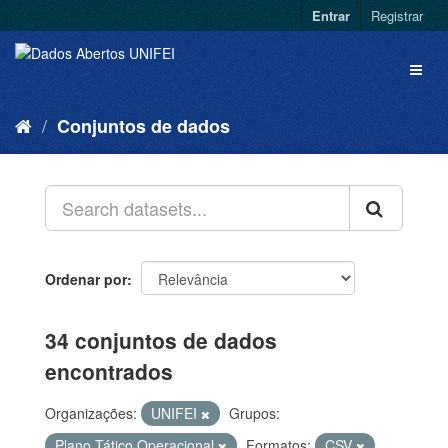
Entrar
Registrar
Conjuntos de dados
Ordenar por
34 conjuntos de dados
encontrados
Organizações:
UNIFEI
Grupos:
Plano Tático Operacional
Formatos:
CSV