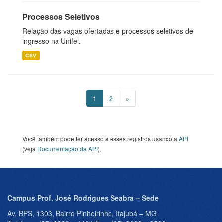
Processos Seletivos
Relação das vagas ofertadas e processos seletivos de
ingresso na Unifei.
CSV
1
2
»
Você também pode ter acesso a esses registros usando a
API
(veja
Documentação da API
).
Campus Prof. José Rodrigues Seabra – Sede
Av. BPS, 1303, Bairro Pinheirinho, Itajubá – MG