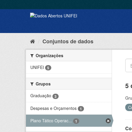
Conjuntos de dados
Organizações
UNIFEI
5
Grupos
5 
Graduação
3
Gru
C
Despesas e Orçamentos
1
Plano Tático Operac...
1
Co