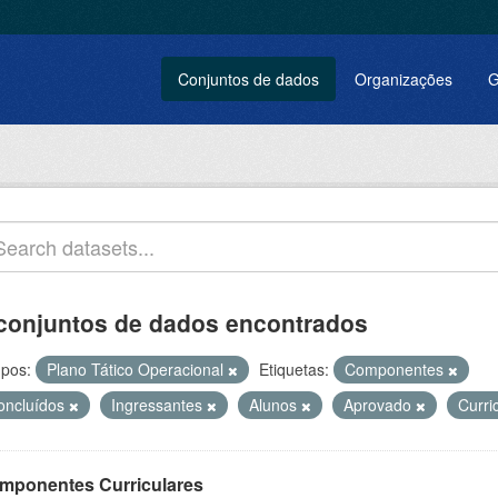
Conjuntos de dados
Organizações
G
conjuntos de dados encontrados
pos:
Plano Tático Operacional
Etiquetas:
Componentes
oncluídos
Ingressantes
Alunos
Aprovado
Curri
mponentes Curriculares