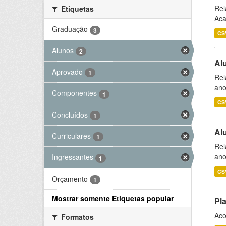
Rel
Etiquetas
Aca
Graduação
3
CS
Alunos
2
Al
Aprovado
1
Rel
ano
Componentes
1
CS
Concluídos
1
Al
Curriculares
1
Rel
ano
Ingressantes
1
CS
Orçamento
1
Mostrar somente Etiquetas popular
Pl
Aco
Formatos