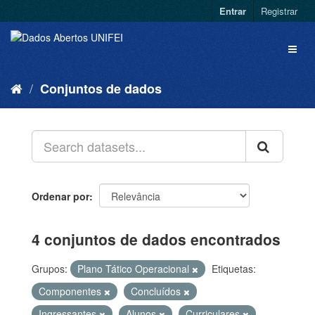
Entrar
Registrar
Conjuntos de dados
Ordenar por
4 conjuntos de dados encontrados
Grupos:
Plano Tático Operacional
Etiquetas:
Componentes
Concluídos
Ingressantes
Alunos
Curriculares