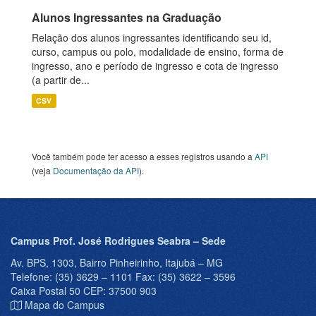
Alunos Ingressantes na Graduação
Relação dos alunos ingressantes identificando seu id,
curso, campus ou polo, modalidade de ensino, forma de
ingresso, ano e período de ingresso e cota de ingresso
(a partir de...
CSV
Você também pode ter acesso a esses registros usando a
API
(veja
Documentação da API
).
Campus Prof. José Rodrigues Seabra – Sede
Av. BPS, 1303, Bairro Pinheirinho, Itajubá – MG
Telefone: (35) 3629 – 1101 Fax: (35) 3622 – 3596
Caixa Postal 50 CEP: 37500 903
Mapa do Campus