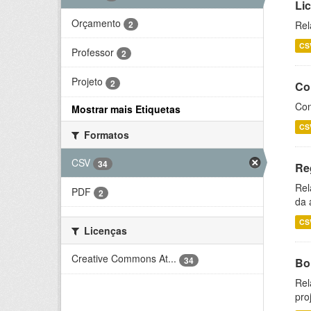
Li
Orçamento
2
Rel
CS
Professor
2
Projeto
2
Co
Con
Mostrar mais Etiquetas
CS
Formatos
CSV
34
Re
Rel
PDF
2
da 
CS
Licenças
Creative Commons At...
34
Bol
Rel
pro