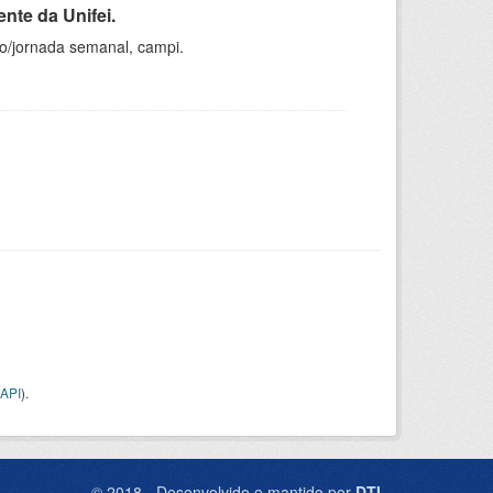
nte da Unifei.
ho/jornada semanal, campi.
API
).
© 2018 - Desenvolvido e mantido por
DTI