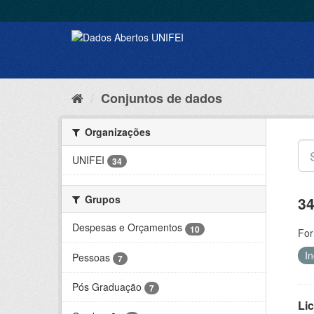
Conjuntos de dados
Organizações
UNIFEI
34
Grupos
34
Despesas e Orçamentos
10
For
I
Pessoas
7
Pós Graduação
7
Lic