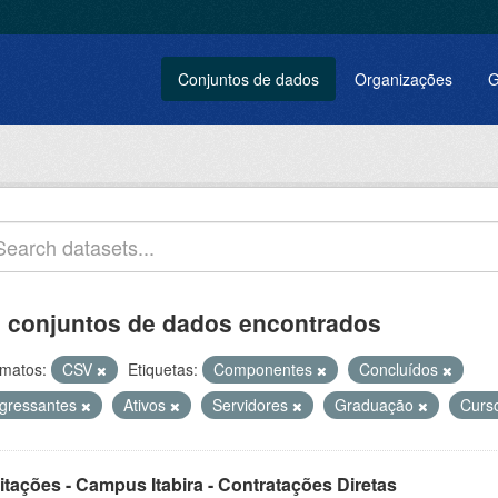
Conjuntos de dados
Organizações
G
 conjuntos de dados encontrados
matos:
CSV
Etiquetas:
Componentes
Concluídos
ngressantes
Ativos
Servidores
Graduação
Curs
itações - Campus Itabira - Contratações Diretas