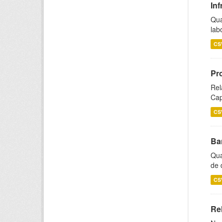
Inf
Qua
lab
CS
Pr
Rel
Cap
CS
Ba
Qua
de 
CS
Rel