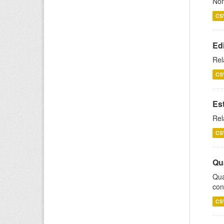
Nom
CS
Ed
Rel
CS
Es
Rel
CS
Qu
Qua
con
CS