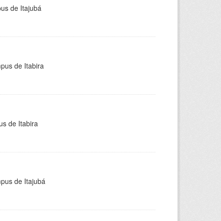
pus de Itajubá
pus de Itabira
s de Itabira
mpus de Itajubá