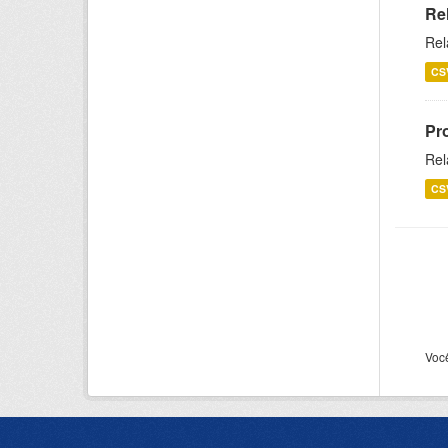
Re
Rel
CS
Pr
Rel
CS
Voc