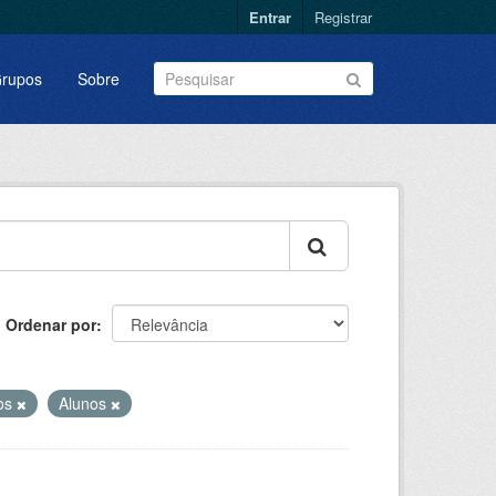
Entrar
Registrar
rupos
Sobre
Ordenar por
os
Alunos