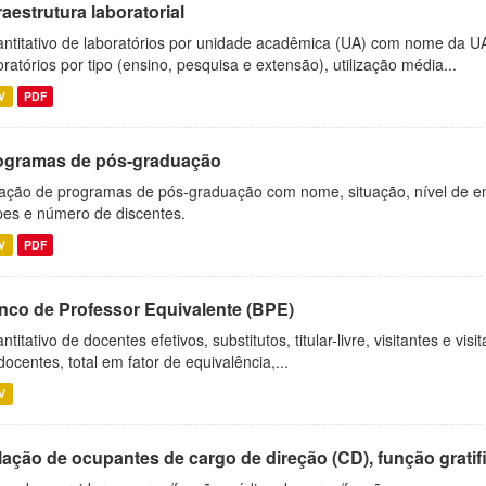
raestrutura laboratorial
ntitativo de laboratórios por unidade acadêmica (UA) com nome da U
oratórios por tipo (ensino, pesquisa e extensão), utilização média...
V
PDF
ogramas de pós-graduação
ação de programas de pós-graduação com nome, situação, nível de ens
es e número de discentes.
V
PDF
nco de Professor Equivalente (BPE)
ntitativo de docentes efetivos, substitutos, titular-livre, visitantes e vi
docentes, total em fator de equivalência,...
V
ação de ocupantes de cargo de direção (CD), função gratifi