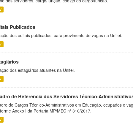
e dos servidores, cargo/função, código do cargo/função.
V
itais Publicados
ação dos editais publicados, para provimento de vagas na Unifei.
V
tagiários
ação dos estagiários atuantes na Unifei.
V
adro de Referência dos Servidores Técnico-Administrati
dro de Cargos Técnico-Administrativos em Educação, ocupados e vagos 
forme Anexo I da Portaria MP/MEC nº 316/2017.
V