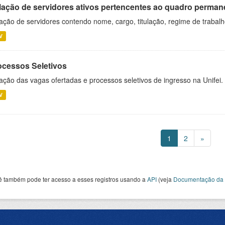
lação de servidores ativos pertencentes ao quadro permane
ação de servidores contendo nome, cargo, titulação, regime de trabal
V
ocessos Seletivos
ação das vagas ofertadas e processos seletivos de ingresso na Unifei.
V
1
2
»
ê também pode ter acesso a esses registros usando a
API
(veja
Documentação da 