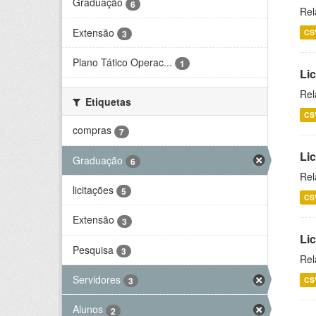
Graduação
6
Rel
Extensão
CS
3
Plano Tático Operac...
1
Lic
Rel
Etiquetas
CS
compras
7
Lic
Graduação
6
Rel
licitações
5
CS
Extensão
3
Li
Pesquisa
3
Rel
Servidores
CS
3
Alunos
2