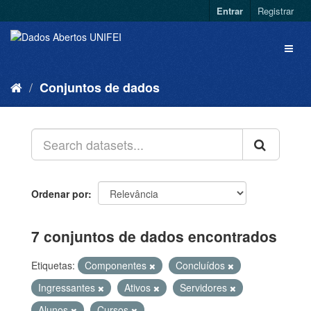
Entrar
Registrar
Conjuntos de dados
Ordenar por
7 conjuntos de dados encontrados
Etiquetas:
Componentes
Concluídos
Ingressantes
Ativos
Servidores
Alunos
Cursos