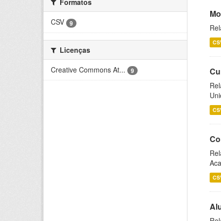
Formatos
Mo
CSV
9
Rel
CS
Licenças
Creative Commons At...
Cu
9
Rel
Uni
CS
Co
Rel
Aca
CS
Al
Rel