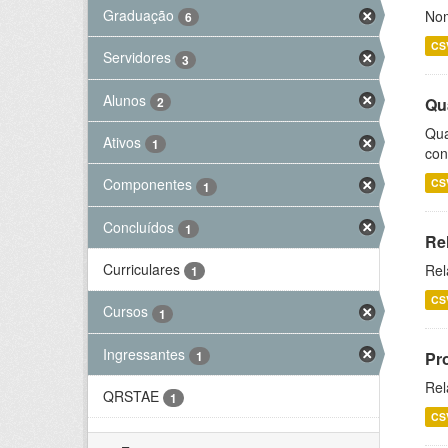
Graduação
Nom
6
CS
Servidores
3
Alunos
2
Qu
Qua
Ativos
1
con
Componentes
CS
1
Concluídos
1
Re
Curriculares
Rel
1
CS
Cursos
1
Ingressantes
1
Pr
Rel
QRSTAE
1
CS