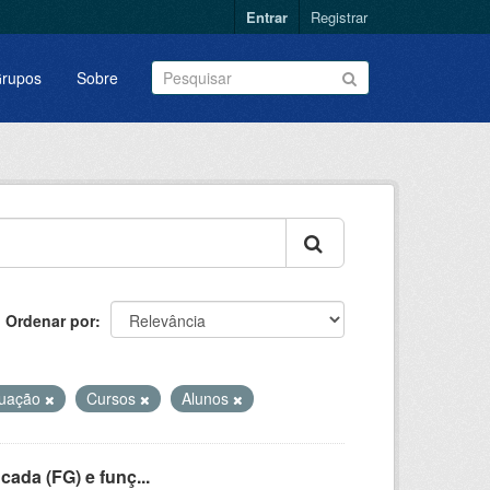
Entrar
Registrar
rupos
Sobre
Ordenar por
uação
Cursos
Alunos
cada (FG) e funç...