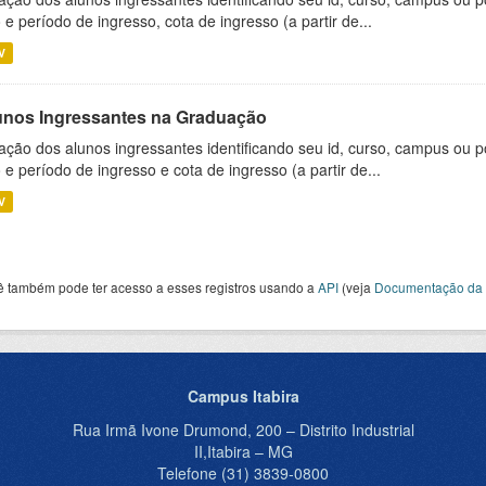
 e período de ingresso, cota de ingresso (a partir de...
V
unos Ingressantes na Graduação
ação dos alunos ingressantes identificando seu id, curso, campus ou p
 e período de ingresso e cota de ingresso (a partir de...
V
ê também pode ter acesso a esses registros usando a
API
(veja
Documentação da 
Campus Itabira
Rua Irmã Ivone Drumond, 200 – Distrito Industrial
II,Itabira – MG
Telefone (31) 3839-0800