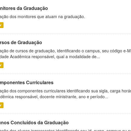
nitores da Graduação
ação dos monitores que atuam na graduação.
V
rsos de Graduação
ação de cursos de graduação, identificando o campus, seu código e-M
dade Acadêmica responsável, qual a modalidade de...
V
mponentes Curriculares
ação dos componentes curriculares identificando sua sigla, carga horá
dêmica responsável, docente ministrante, ano e período...
V
unos Concluídos da Graduação
ação dos alunos ingressantes identificando seu id, curso, campus ou p