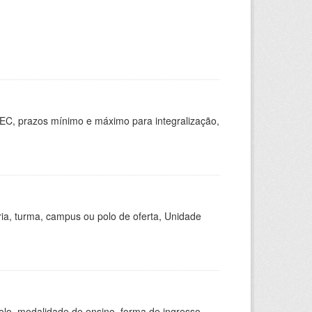
EC, prazos mínimo e máximo para integralização,
ria, turma, campus ou polo de oferta, Unidade
olo, modalidade de ensino, forma de ingresso,