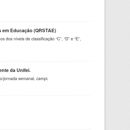
vos em Educação (QRSTAE)
dos níveis de classificação “C”, “D” e “E”,
nte da Unifei.
ho/jornada semanal, campi.