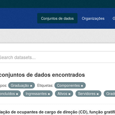
Conjuntos de dados
Organizações
G
conjuntos de dados encontrados
pos:
Graduação
Etiquetas:
Componentes
oncluídos
Ingressantes
Ativos
Servidores
Grad
ação de ocupantes de cargo de direção (CD), função gratifi