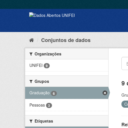
Conjuntos de dados
Organizações
UNIFEI
9
Grupos
9 
Graduação
6
Gru
C
Pessoas
3
Etiquetas
Rel