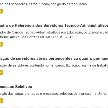
e dos servidores, cargo/função, código do cargo/função.
V
adro de Referência dos Servidores Técnico-Administrati
dro de Cargos Técnico-Administrativos em Educação, ocupados e vagos 
forme Anexo I da Portaria MP/MEC nº 316/2017.
V
lação de servidores ativos pertencentes ao quadro permane
ação de servidores contendo nome, cargo, titulação, regime de trabal
V
ocessos Seletivos
ação das vagas ofertadas e processos seletivos de ingresso na Unifei.
V