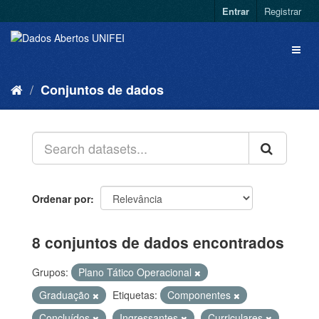
Entrar
Registrar
Conjuntos de dados
Ordenar por
8 conjuntos de dados encontrados
Grupos:
Plano Tático Operacional
Graduação
Etiquetas:
Componentes
Concluídos
Ingressantes
Curriculares