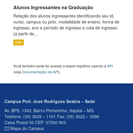
Alunos Ingressantes na Graduação
Relação dos alunos ingressantes identificando seu id,
curso, campus ou polo, modalidade de ensino, forma de
ingresso, ano e período de ingresso e cota de ingresso
(a partir de...
CSV
Você também pode ter acesso a esses registros usando a
API
(veja
Documentação da API
).
Campus Prof. José Rodrigues Seabra – Sede
Av. BPS, 1303, Bairro Pinheirinho, Itajubá – MG
Telefone: (35) 3629 – 1101 Fax: (35) 3622 – 3596
Caixa Postal 50 CEP: 37500 903
Mapa do Campus