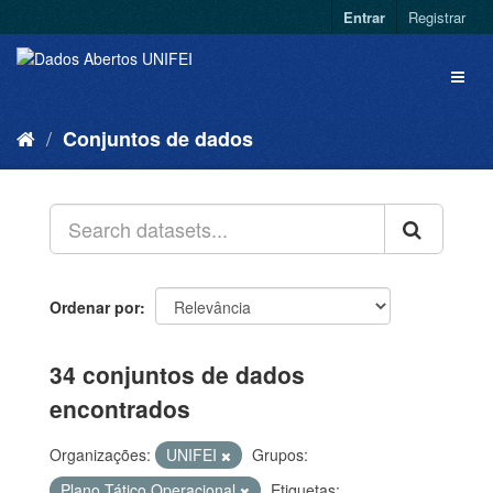
Entrar
Registrar
Conjuntos de dados
Ordenar por
34 conjuntos de dados
encontrados
Organizações:
UNIFEI
Grupos:
Plano Tático Operacional
Etiquetas: