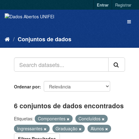
Entrar
Registrar
Conjuntos de dados
Ordenar por
6 conjuntos de dados encontrados
Etiquetas:
Componentes
Concluídos
Ingressantes
Graduação
Alunos
Filtrar Resultados