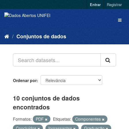
Entrar
Registrar
Conjuntos de dados
Ordenar por
10 conjuntos de dados
encontrados
Formatos:
PDF
Etiquetas:
Componentes
Concluídos
Ingressantes
Graduação