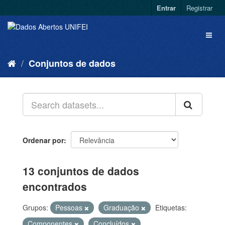
Entrar
Registrar
Conjuntos de dados
Ordenar por
13 conjuntos de dados
encontrados
Grupos:
Pessoas
Graduação
Etiquetas:
Componentes
Concluídos