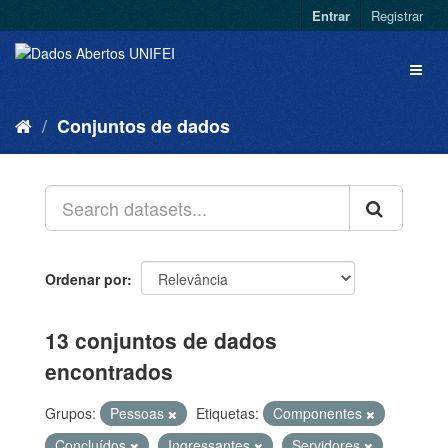
Entrar
Registrar
Conjuntos de dados
Ordenar por
13 conjuntos de dados
encontrados
Grupos:
Pessoas
Etiquetas:
Componentes
Concluídos
Ingressantes
Servidores