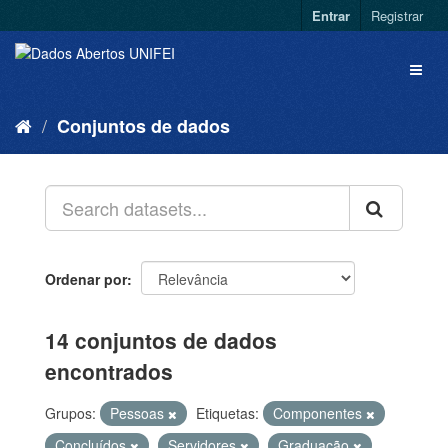
Entrar
Registrar
Conjuntos de dados
Ordenar por
14 conjuntos de dados
encontrados
Grupos:
Pessoas
Etiquetas:
Componentes
Concluídos
Servidores
Graduação