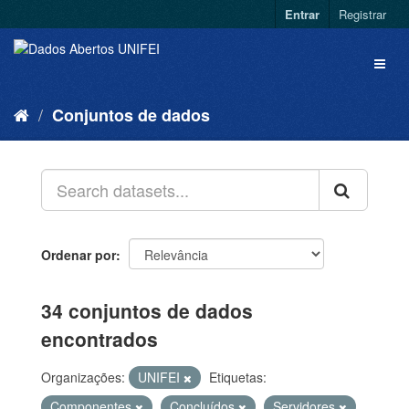
Entrar
Registrar
Conjuntos de dados
Ordenar por
34 conjuntos de dados
encontrados
Organizações:
UNIFEI
Etiquetas:
Componentes
Concluídos
Servidores