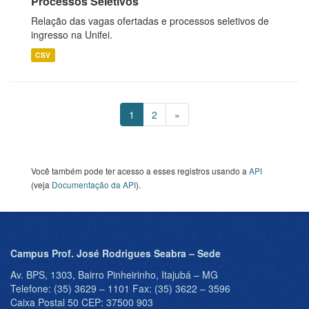
Processos Seletivos
Relação das vagas ofertadas e processos seletivos de
ingresso na Unifei.
CSV
1
2
»
Você também pode ter acesso a esses registros usando a
API
(veja
Documentação da API
).
Campus Prof. José Rodrigues Seabra – Sede
Av. BPS, 1303, Bairro Pinheirinho, Itajubá – MG
Telefone: (35) 3629 – 1101 Fax: (35) 3622 – 3596
Caixa Postal 50 CEP: 37500 903