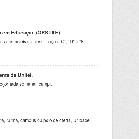
vos em Educação (QRSTAE)
dos níveis de classificação “C”, “D” e “E”,
nte da Unifei.
ho/jornada semanal, campi.
ria, turma, campus ou polo de oferta, Unidade