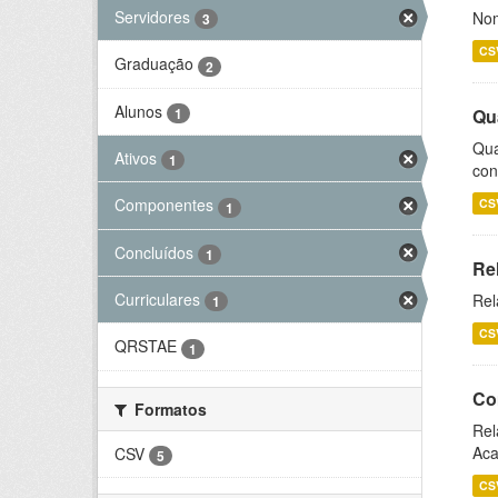
Servidores
Nom
3
CS
Graduação
2
Alunos
1
Qu
Qua
Ativos
1
con
Componentes
CS
1
Concluídos
1
Re
Curriculares
Rel
1
CS
QRSTAE
1
Co
Formatos
Rel
Aca
CSV
5
CS