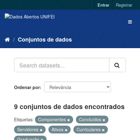
Entrar
Registrar
Conjuntos de dados
Ordenar por
9 conjuntos de dados encontrados
Etiquetas:
Componentes
Concluídos
Servidores
Ativos
Curriculares
Graduação