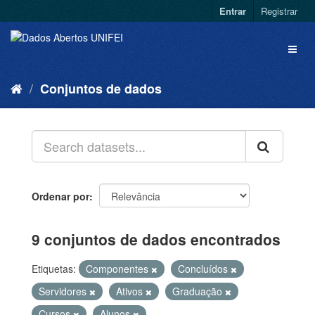
Entrar
Registrar
Conjuntos de dados
Ordenar por
9 conjuntos de dados encontrados
Etiquetas:
Componentes
Concluídos
Servidores
Ativos
Graduação
Cursos
Alunos