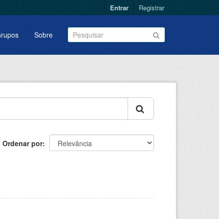
Entrar
Registrar
rupos
Sobre
Ordenar por