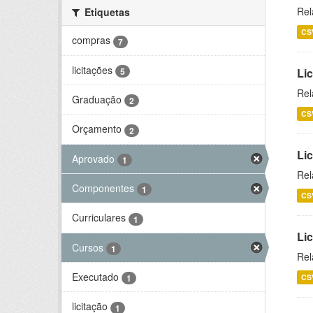
Rel
Etiquetas
CS
compras
7
licitações
5
Lic
Rel
Graduação
2
CS
Orçamento
2
Lic
Aprovado
1
Rel
Componentes
1
CS
Curriculares
1
Li
Cursos
1
Rel
Executado
CS
1
licitação
1