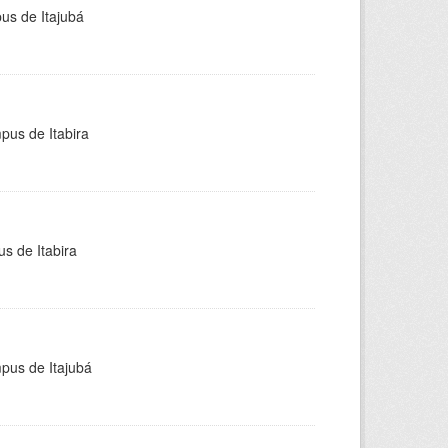
pus de Itajubá
pus de Itabira
s de Itabira
mpus de Itajubá