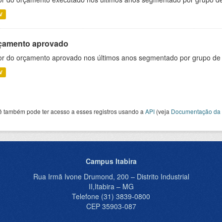
V
çamento aprovado
or do orçamento aprovado nos últimos anos segmentado por grupo de
V
ê também pode ter acesso a esses registros usando a
API
(veja
Documentação da 
Campus Itabira
Rua Irmã Ivone Drumond, 200 – Distrito Industrial
II,Itabira – MG
Telefone (31) 3839-0800
CEP 35903-087