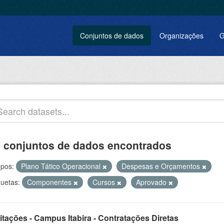
Conjuntos de dados
Organizações
G
 conjuntos de dados encontrados
pos:
Plano Tático Operacional
Despesas e Orçamentos
quetas:
Componentes
Cursos
Aprovado
itações - Campus Itabira - Contratações Diretas