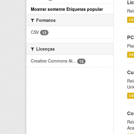
Li
Mostrar somente Etiquetas popular
Rel
Formatos
CS
CSV
13
PC
Pla
Licenças
CS
Creative Commons At...
13
Cu
Rel
Uni
CS
Co
Rel
Aca