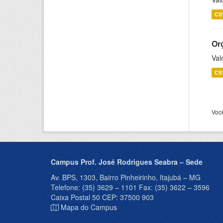
CS
Or
Val
CS
Voc
Campus Prof. José Rodrigues Seabra – Sede
Av. BPS, 1303, Bairro Pinheirinho, Itajubá – MG
Telefone: (35) 3629 – 1101 Fax: (35) 3622 – 3596
Caixa Postal 50 CEP: 37500 903
Mapa do Campus