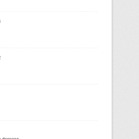
3
2
e despesa.