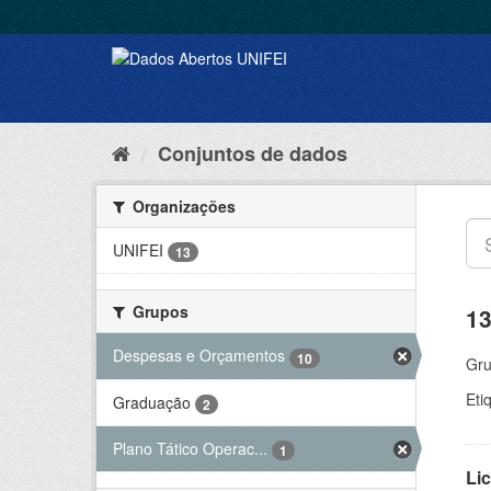
Conjuntos de dados
Organizações
UNIFEI
13
Grupos
13
Despesas e Orçamentos
10
Gru
Eti
Graduação
2
Plano Tático Operac...
1
Lic