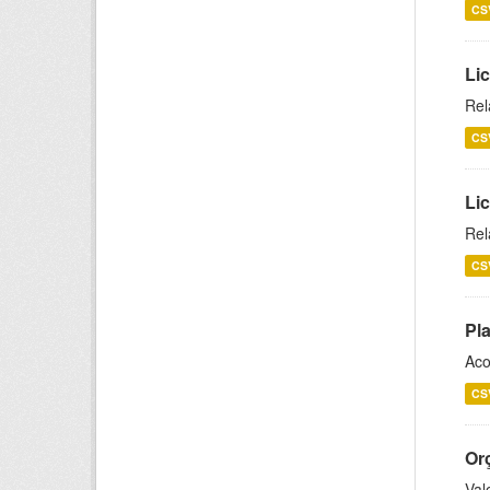
CS
Lic
Rel
CS
Lic
Rel
CS
Pl
Aco
CS
Or
Val