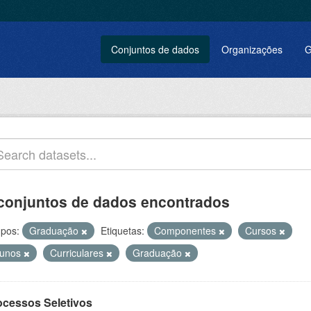
Conjuntos de dados
Organizações
G
conjuntos de dados encontrados
pos:
Graduação
Etiquetas:
Componentes
Cursos
lunos
Curriculares
Graduação
ocessos Seletivos