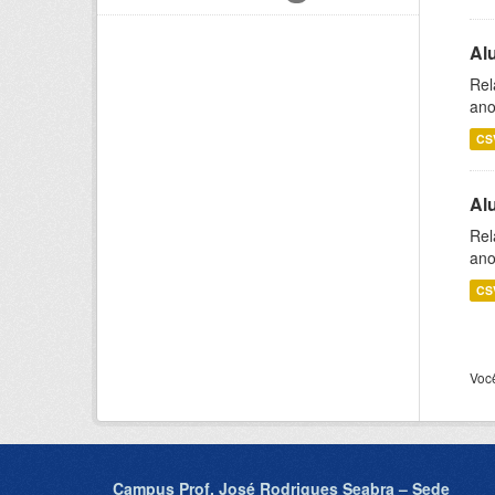
Al
Rel
ano
CS
Al
Rel
ano
CS
Voc
Campus Prof. José Rodrigues Seabra – Sede