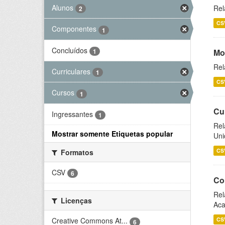
Alunos
Rel
2
CS
Componentes
1
Concluídos
1
Mo
Rel
Curriculares
1
CS
Cursos
1
Cu
Ingressantes
1
Rel
Mostrar somente Etiquetas popular
Uni
CS
Formatos
CSV
6
Co
Rel
Licenças
Aca
CS
Creative Commons At...
6