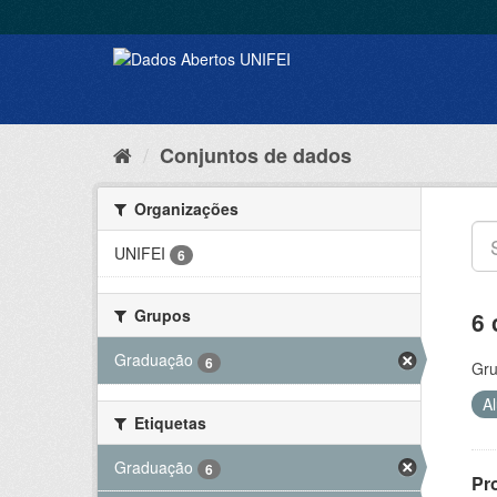
Conjuntos de dados
Organizações
UNIFEI
6
Grupos
6 
Graduação
6
Gru
A
Etiquetas
Graduação
6
Pr