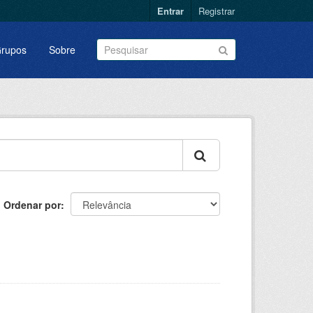
Entrar
Registrar
rupos
Sobre
Ordenar por