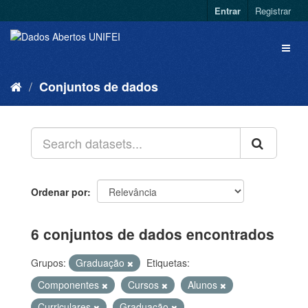
Entrar
Registrar
Conjuntos de dados
Ordenar por
6 conjuntos de dados encontrados
Grupos:
Graduação
Etiquetas:
Componentes
Cursos
Alunos
Curriculares
Graduação