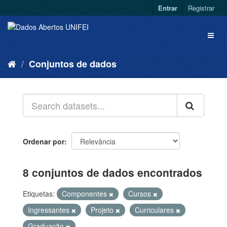
Entrar
Registrar
Conjuntos de dados
Ordenar por
8 conjuntos de dados encontrados
Etiquetas:
Componentes
Cursos
Ingressantes
Projeto
Curriculares
Graduação