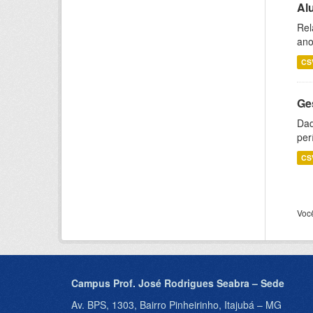
Al
Rel
ano
CS
Ge
Dad
per
CS
Voc
Campus Prof. José Rodrigues Seabra – Sede
Av. BPS, 1303, Bairro Pinheirinho, Itajubá – MG