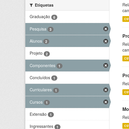
Rel
Etiquetas
cam
Graduação
6
CS
Pesquisa
3
Pr
Alunos
2
Rel
cam
Projeto
2
CS
Componentes
1
Pr
Concluídos
1
Rel
Curriculares
1
CS
Cursos
1
Mo
Extensão
1
Rel
Ingressantes
CS
1