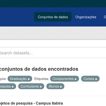
Conjuntos de dados
Organizações
G
conjuntos de dados encontrados
pos:
Graduação
Etiquetas:
Componentes
Cursos
esquisa
Curriculares
Alunos
ojetos de pesquisa - Campus Itabira