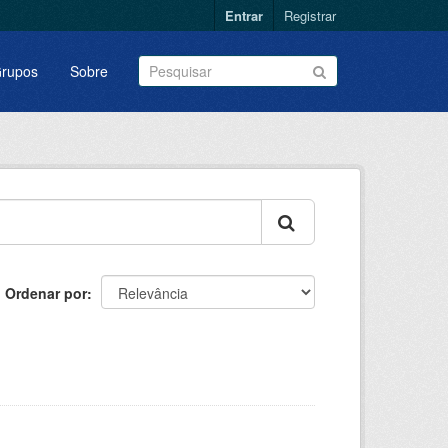
Entrar
Registrar
rupos
Sobre
Ordenar por