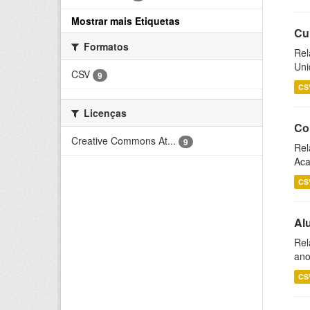
Mostrar mais Etiquetas
Cu
Formatos
Rel
Uni
CSV
9
CS
Licenças
Co
Creative Commons At...
9
Rel
Aca
CS
Al
Rel
ano
CS