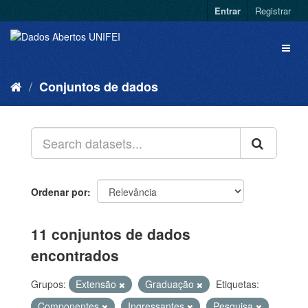
Entrar
Registrar
Conjuntos de dados
Ordenar por
11 conjuntos de dados
encontrados
Grupos:
Extensão
Graduação
Etiquetas:
Componentes
Ingressantes
Pesquisa