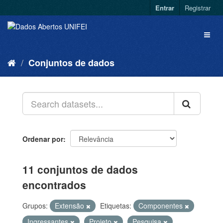
Entrar
Registrar
Conjuntos de dados
Ordenar por
11 conjuntos de dados
encontrados
Grupos:
Extensão
Etiquetas:
Componentes
Ingressantes
Projeto
Pesquisa