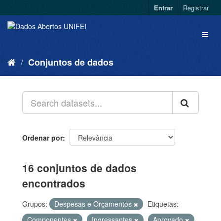
Entrar
Registrar
Conjuntos de dados
Ordenar por
16 conjuntos de dados
encontrados
Grupos:
Despesas e Orçamentos
Etiquetas:
Componentes
Ingressantes
Aprovado