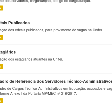
e dos servidores, cargo/função, código do cargo/função.
V
itais Publicados
ação dos editais publicados, para provimento de vagas na Unifei.
V
tagiários
ação dos estagiários atuantes na Unifei.
V
adro de Referência dos Servidores Técnico-Administrati
dro de Cargos Técnico-Administrativos em Educação, ocupados e vagos 
forme Anexo I da Portaria MP/MEC nº 316/2017.
V