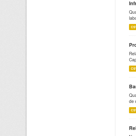
Inf
Qua
lab
CS
Pr
Rel
Cap
CS
Ba
Qua
de 
CS
Rel