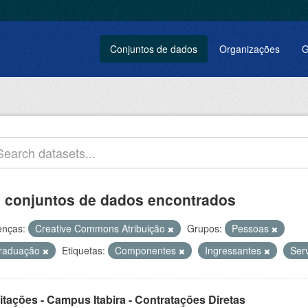
Conjuntos de dados
Organizações
G
 conjuntos de dados encontrados
enças:
Creative Commons Atribuição
Grupos:
Pessoas
raduação
Etiquetas:
Componentes
Ingressantes
Ser
itações - Campus Itabira - Contratações Diretas