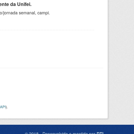
nte da Unifei.
ho/jornada semanal, campi.
API
).
© 2018 - Desenvolvido e mantido por
DTI