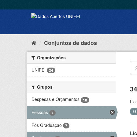
Conjuntos de dados
Organizações
UNIFEI
34
Grupos
34
Despesas e Orçamentos
10
Lic
G
Pessoas
7
Pós Graduação
7
Lic