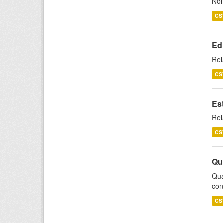
Nom
CS
Ed
Rel
CS
Es
Rel
CS
Qu
Qua
con
CS