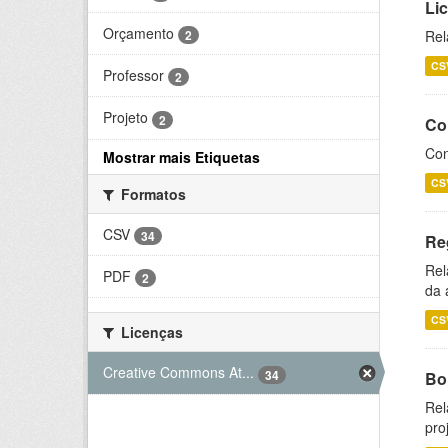
Li
Orçamento
2
Rel
CS
Professor
2
Projeto
2
Co
Con
Mostrar mais Etiquetas
CS
Formatos
CSV
34
Re
Rel
PDF
2
da 
CS
Licenças
Creative Commons At...
34
Bol
Rel
pro