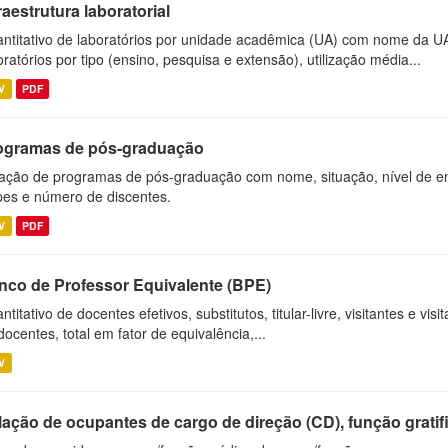
raestrutura laboratorial
ntitativo de laboratórios por unidade acadêmica (UA) com nome da U
oratórios por tipo (ensino, pesquisa e extensão), utilização média...
V
PDF
ogramas de pós-graduação
ação de programas de pós-graduação com nome, situação, nível de ens
es e número de discentes.
V
PDF
nco de Professor Equivalente (BPE)
ntitativo de docentes efetivos, substitutos, titular-livre, visitantes e vi
docentes, total em fator de equivalência,...
V
ação de ocupantes de cargo de direção (CD), função gratifi