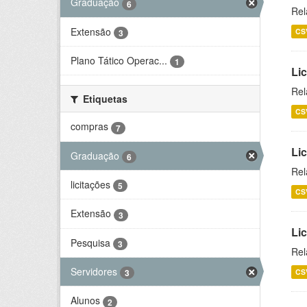
Graduação
6
Rel
Extensão
CS
3
Plano Tático Operac...
1
Lic
Rel
Etiquetas
CS
compras
7
Lic
Graduação
6
Rel
licitações
5
CS
Extensão
3
Li
Pesquisa
3
Rel
Servidores
CS
3
Alunos
2