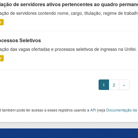
lação de servidores ativos pertencentes ao quadro permane
ação de servidores contendo nome, cargo, titulação, regime de trabal
V
ocessos Seletivos
ação das vagas ofertadas e processos seletivos de ingresso na Unifei.
V
1
2
»
ê também pode ter acesso a esses registros usando a
API
(veja
Documentação da 