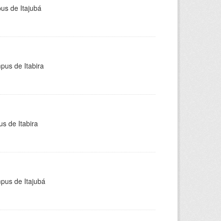
pus de Itajubá
pus de Itabira
s de Itabira
mpus de Itajubá