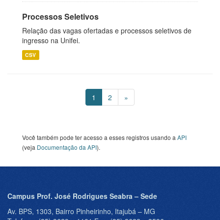
Processos Seletivos
Relação das vagas ofertadas e processos seletivos de
ingresso na Unifei.
CSV
1
2
»
Você também pode ter acesso a esses registros usando a
API
(veja
Documentação da API
).
Campus Prof. José Rodrigues Seabra – Sede
Av. BPS, 1303, Bairro Pinheirinho, Itajubá – MG